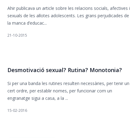
Ahir publicava un article sobre les relacions socials, afectives i
sexuals de les al·lotes adolescents. Les grans perjudicades de
la manca d’educac...
21-10-2015
Desmotivació sexual? Rutina? Monotonia?
Si per una banda les rutines resulten necessàries, per tenir un
cert ordre, per establir nomes, per funcionar com un
engranatge sigui a casa, a la ...
15-02-2016