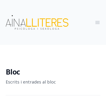
Clos
Ope
Inici
Serveis
Ciberconsulta
Sobre mi
Bloc
Contacte
Bloc
Escrits i entrades al bloc